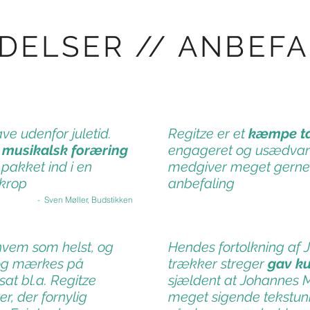
DELSER // ANBEFA
ve udenfor juletid.
Regitze er et
kæmpe ta
n
musikalsk foræring
engageret og usædvanli
kket ind i en
medgiver meget gerne
 krop
anbefaling
- Sven Møller, Budstikken
hvem som helst, og
Hendes fortolkning af 
 og mærkes på
trækker streger
gav k
sat bl.a. Regitze
sjældent at Johannes 
er, der fornylig
meget sigende tekstuniv