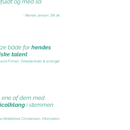
fuldt og med så
- Merete Jensen, SN.dk
tze både for
hendes
ske talent
David Firman, Orkesterleder & arrangør
en ene af dem med
icalklang
i stemmen
e Middelboe Christensen, Information