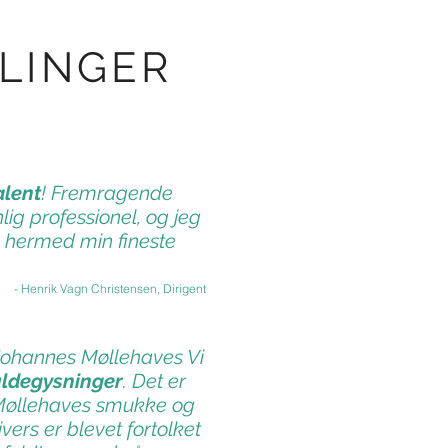
LINGER
lent
! Fremragende
g professionel, og jeg
 hermed min fineste
- Henrik Vagn Christensen, Dirigent
Johannes Møllehaves Vi
uldegysninger
. Det er
Møllehaves smukke og
ers er blevet fortolket