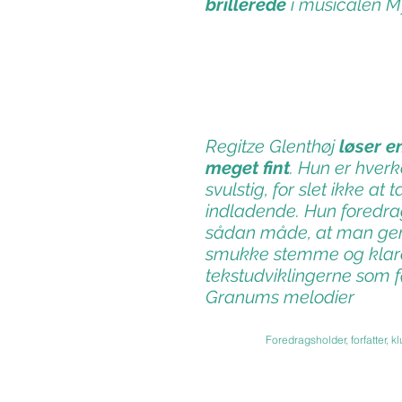
brillerede
i musicalen M
Regitze Glenthøj
løser 
meget fint
. Hun er hver
svulstig, for slet ikke at 
indladende. Hun foredra
sådan måde, at man g
smukke stemme og klare 
tekstudviklingerne som fø
Granums melodier
Foredragsholder, forfatter,