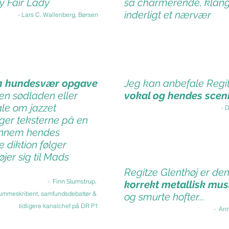
y Fair Lady
så charmerende, klang
inderligt et nærvær
- Lars C. Wallenberg, Børsen
en hundesvær opgave
Jeg kan anbefale Regi
ken sødladen eller
vokal og hendes sceni
tale om jazzet
- 
ger teksterne på en
ennem hendes
diktion følger
jer sig til Mads
Regitze Glenthøj er d
-
Finn Slumstrup,
korrekt metallisk mus
 klummeskribent, samfundsdebattør &
og smurte hofter...
tidligere kanalchef på DR P1
- Ann