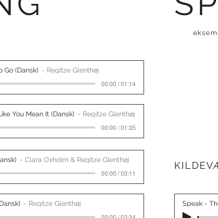
NG
S
eksem
o Go (Dansk)
Regitze Glenthøj
00:00 / 01:14
ike You Mean It (Dansk)
Regitze Glenthøj
00:00 / 01:35
Dansk)
Clara Oxholm & Regitze Glenthøj
KILDEV
00:00 / 03:11
Dansk)
Regitze Glenthøj
Speak - The
00:00 / 02:34