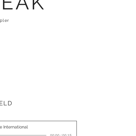
PEAK
pler
ÆLD
 International
00:00 / 00:15