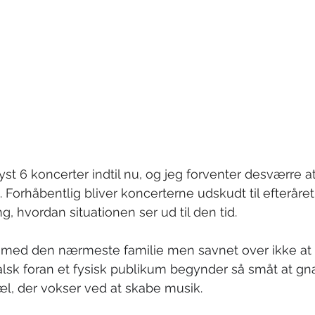
lyst 6 koncerter indtil nu, og jeg forventer desværre at
e. Forhåbentlig bliver koncerterne udskudt til efteråre
g, hvordan situationen ser ud til den tid. 
id med den nærmeste familie men savnet over ikke at
lsk foran et fysisk publikum begynder så småt at gnav
jæl, der vokser ved at skabe musik.