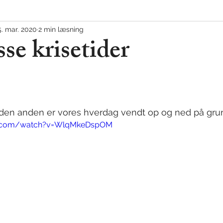
5. mar. 2020
2 min læsning
UO
sse krisetider
 den anden er vores hverdag vendt op og ned på grun
e.com/watch?v=WlqMkeDspOM