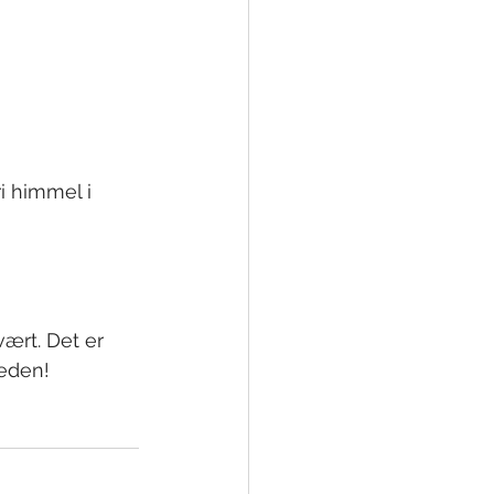
i himmel i 
vært. Det er 
heden!