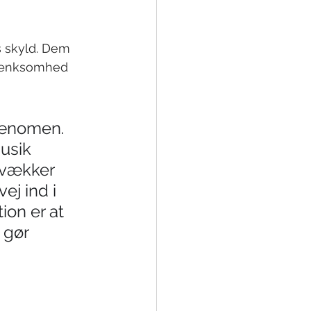
 skyld. Dem 
rtænksomhed 
fænomen. 
usik 
 vækker 
ej ind i 
on er at 
 gør 