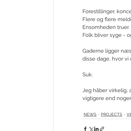
Forestillinger, kon
Flere og flere melde
Ensomheden truer.
Folk bliver syge - o
Gaderne ligger næst
disse dage, hvor vi 
Suk.
Jeg håber virkelig, 
vigtigere end noge
NEWS
PROJECTS
V