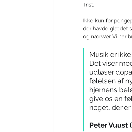
Trist.
Ikke kun for penge
der havde glædet s
og nærvær. Vi har b
Musik er ikke
Det viser mod
udløser dopam
følelsen af n
hjernens belø
give os en fø
noget, der er 
Peter Vuust 