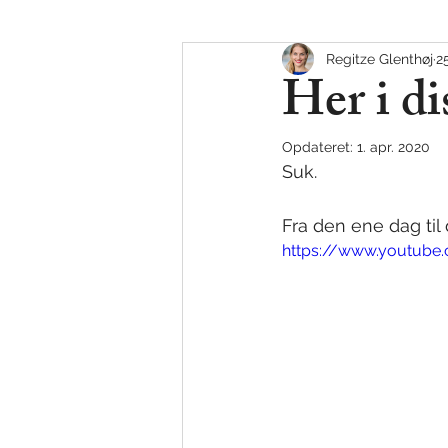
Regitze Glenthøj
2
BARBERSHOP
JAZZ
D
Her i di
Opdateret:
1. apr. 2020
Suk.
Fra den ene dag til
https://www.youtub