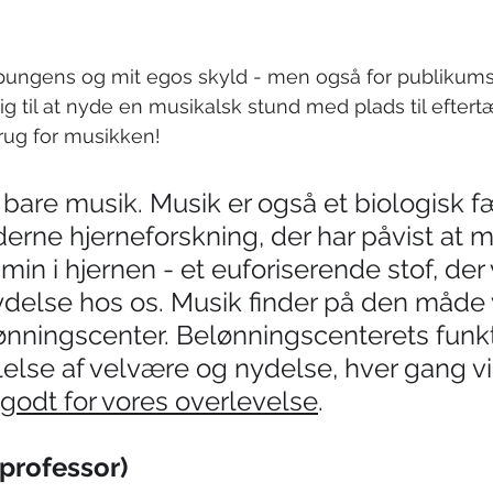
pungens og mit egos skyld - men også for publikums
ig til at nyde en musikalsk stund med plads til efte
rug for musikken!
 bare musik. 
Musik er også et biologisk 
erne hjerneforskning, der har påvist at m
in i hjernen - et euforiserende stof, der
ydelse hos os. Musik finder på den måde v
nningscenter. Belønningscenterets funkti
lelse af velvære og nydelse, hver gang vi
godt for vores overlevelse
. 
(professor)