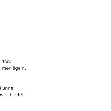
 flere 
t, men lige nu 
 kunne 
e i hjertet. 